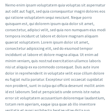
Nemo enim ipsam voluptatem quia voluptas sit aspernatur
aut odit aut fugit, sed quia consequuntur magni dolores eos
qui ratione voluptatem sequi nesciunt. Neque porro
quisquam est, qui dolorem ipsum quia dolor sit amet,
consectetur, adipisci velit, sed quia non numquam eius modi
tempora incidunt ut labore et dolore magnam aliquam
quaerat voluptatem. Lorem ipsum dolor sit amet,
consectetur adipisicing elit, sed do eiusmod tempor
incididunt ut labore et dolore magna aliqua. Ut enim ad
minim veniam, quis nostrud exercitation ullamco laboris
nisi ut aliquip ex ea commodo consequat. Duis aute irure
dolor in reprehenderit in voluptate velit esse cillum dolore
eu fugiat nulla pariatur. Excepteur sint occaecat cupidatat
non proident, sunt in culpa qui officia deserunt mollit anim
id est laborum. Sed ut perspiciatis unde omnis iste natus
error sit voluptatem accusantium doloremque laudantium,
totam rem aperiam, eaque ipsa quae ab illo inventore
veritatis et quasi architecto beatae vitae dicta sun.