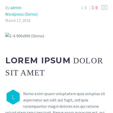


By
admin
0
0
Wordpress (Demo)
March 17, 2016
LOREM IPSUM
DOLOR
SIT AMET
Nemo enim ipsam voluptatem quia voluptas sit
L
aspernatur aut odit aut fugit, sed quia
consequuntur magni dolores eos qui ratione
voluptatem sequi nesciunt. Neque porro quisquam est, qui