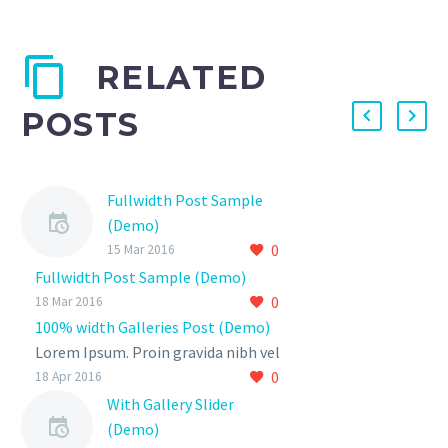
RELATED
POSTS
Fullwidth Post Sample
(Demo)
0
15 Mar 2016
Fullwidth Post Sample (Demo)
0
18 Mar 2016
100% width Galleries Post (Demo)
Lorem Ipsum. Proin gravida nibh vel
0
velit auctor aliquet. Aenean
18 Apr 2016
sollicitudin, lorem quis bibendum
With Gallery Slider
auctor, nisi elit consequat ipsum,
(Demo)