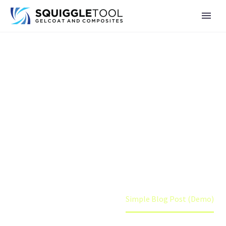
SIMPLE BLOG
POST (DEMO)
Lorem Ipsum. Proin gravida nibh vel velit auctor aliquet.
Aenean sollicitudin, lorem quis bibendum auctor, nisi elit
consequat ipsum, nec sagittis sem
Home
Shop (Demo)
Simple Blog Post (Demo)