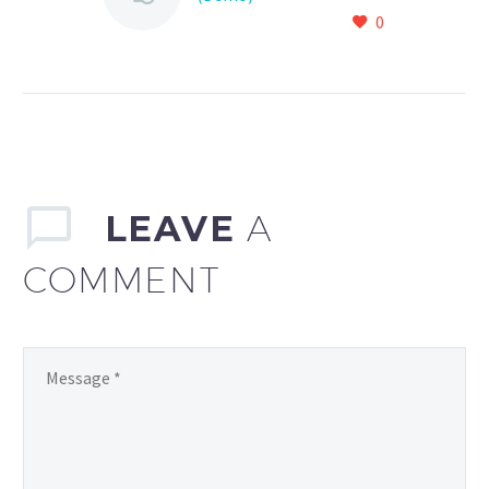
0
Lorem Ipsum. Proin
gravida nibh vel velit
auctor aliquet. Aenean
sollicitudin, lorem quis
bibendum auctor, nisi elit
consequat ipsum, nec
sagittis sem nibh id elit.
Duis sed odio sit amet
LEAVE
A
nibh vulputate cursus a
sit amet mauris. Morbi
COMMENT
accumsan ipsum velit.
Nam nec tellus a odio
tincidunt auctor a ornare
odio. Sed non mauris
vitae erat consequat
auctor eu in elit.