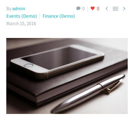



By
admin
0
0
Events (Demo)
Finance (Demo)
March 15, 2016