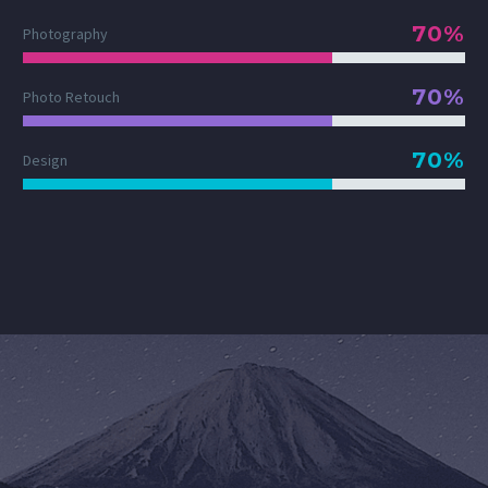
70%
Photography
70%
Photo Retouch
70%
Design