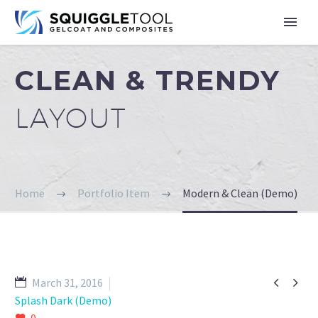
CLEAN & TRENDY
LAYOUT
Home
Portfolio Item
Modern & Clean (Demo)


March 31, 2016
Splash Dark (Demo)