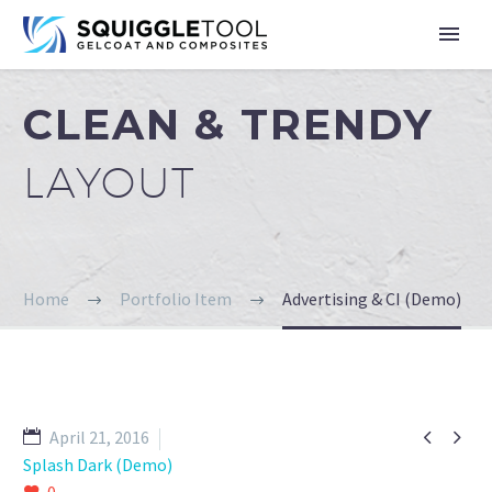
CLEAN & TRENDY
LAYOUT
Home
Portfolio Item
Advertising & CI (Demo)


April 21, 2016
Splash Dark (Demo)